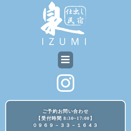
内
容
を
ス
キ
ッ
プ
メ
ニ
ュ
ー
ご予約お問い合わせ
【受付時間 8:30~17:00】
０９６９－３３－１６４３