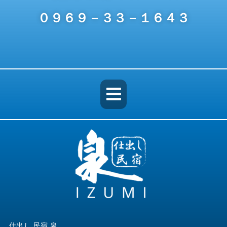
０９６９－３３－１６４３
メ
ニ
ュ
ー
仕出し 民宿 泉